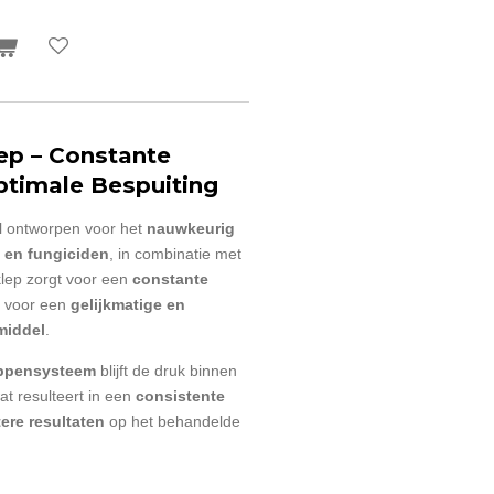
ep – Constante
ptimale Bespuiting
l ontworpen voor het
nauwkeurig
 en fungiciden
, in combinatie met
klep zorgt voor een
constante
l voor een
gelijkmatige en
middel
.
eppensysteem
blijft de druk binnen
t resulteert in een
consistente
ere resultaten
op het behandelde