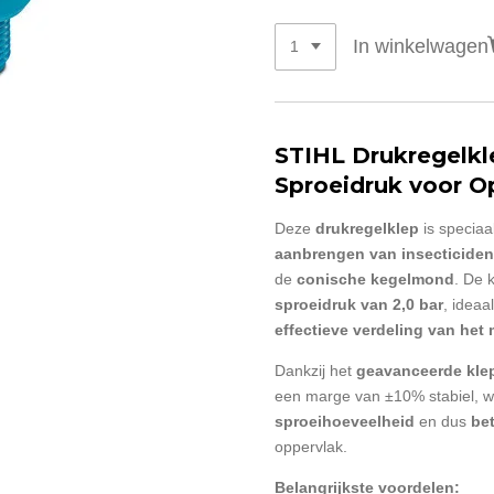
In winkelwagen
STIHL Drukregelkl
Sproeidruk voor O
Deze
drukregelklep
is speciaa
aanbrengen van insecticiden
de
conische kegelmond
. De 
sproeidruk van 2,0 bar
, ideaa
effectieve verdeling van het 
Dankzij het
geavanceerde kl
een marge van ±10% stabiel, wa
sproeihoeveelheid
en dus
bet
oppervlak.
Belangrijkste voordelen: