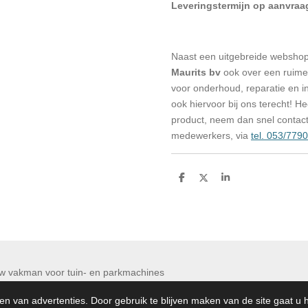
Leveringstermijn op aanvraa
Naast een uitgebreide websho
Maurits bv
ook over een ruime 
voor onderhoud, reparatie en in
ook hiervoor bij ons terecht! H
product, neem dan snel contac
medewerkers, via
tel. 053/779
D
D
S
e
e
h
l
e
a
e
l
r
n
e
 Maurits bv Uw vakman voor tuin- en par
en van advertenties. Door gebruik te blijven maken van de site gaat u