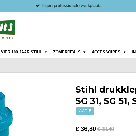
Eigen professionele werkplaats
VIER 100 JAAR STIHL
ZOMERDEALS
ACCESSOIRES
I
Stihl drukkle
SG 31, SG 51, 
ACTIE
€ 36,80
€ 38,40