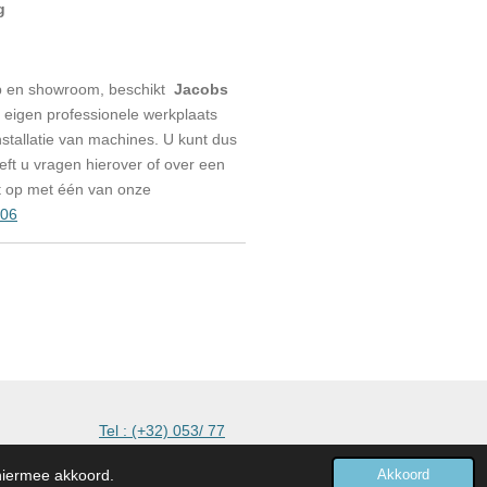
g
p en showroom, beschikt
Jacobs
eigen professionele werkplaats
stallatie van machines. U kunt dus
eeft u vragen hierover of over een
t op met één van onze
006
kmachines
Tel : (+32) 053/ 77
 hiermee akkoord.
Akkoord