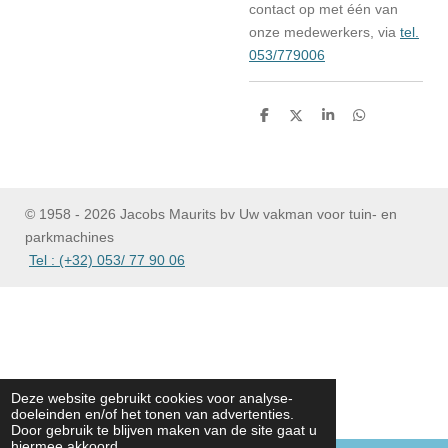
contact op met één van
onze medewerkers, via
tel.
053/779006
D
D
S
D
e
e
h
e
l
e
a
l
e
l
r
e
n
e
n
© 1958 - 2026 Jacobs Maurits bv Uw vakman voor tuin- en
parkmachines
Tel : (+32) 053/ 77 90 06
Deze website gebruikt cookies voor analyse-
doeleinden en/of het tonen van advertenties.
Door gebruik te blijven maken van de site gaat u
hiermee akkoord.