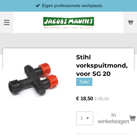
Eigen professionele werkplaats
Ga
direct
naar
de
hoofdinhoud
Stihl
vorkspuitmond,
voor SG 20
Sale!
€ 18,50
€ 25,10
In
winkelwagen