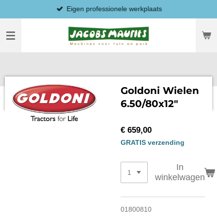
Eigen professionele werkplaats
Ga
direct
naar
de
hoofdinhoud
Goldoni Wielen
6.50/80x12"
€ 659,00
GRATIS verzending
In
winkelwagen
01800810