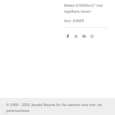
Wielen 6.50/80x12” met
regelbare naven
Voor JOKER
D
D
S
D
e
e
h
e
l
e
a
l
e
l
r
e
n
e
n
© 1958 - 2026 Jacobs Maurits bv Uw vakman voor tuin- en
parkmachines