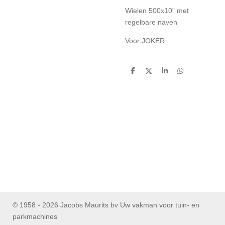
Wielen 500x10” met
regelbare naven
Voor JOKER
D
D
S
D
e
e
h
e
l
e
a
l
e
l
r
e
n
e
n
© 1958 - 2026 Jacobs Maurits bv Uw vakman voor tuin- en
parkmachines