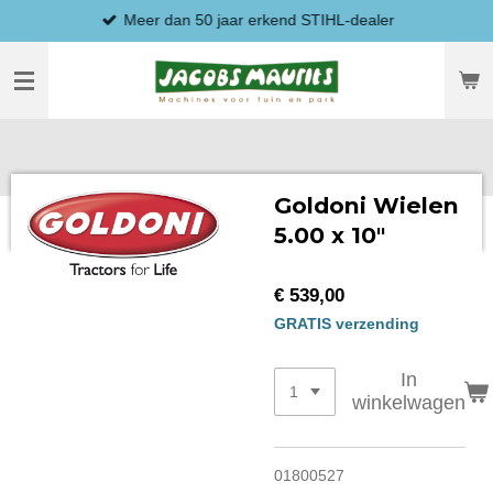
Meer dan 50 jaar erkend STIHL-dealer
Ga
direct
naar
de
hoofdinhoud
Goldoni Wielen
5.00 x 10"
€ 539,00
GRATIS verzending
In
winkelwagen
01800527