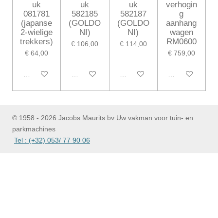
uk
uk
uk
verhogin
081781
582185
582187
g
(japanse
(GOLDO
(GOLDO
aanhang
2-wielige
NI)
NI)
wagen
trekkers)
RM0600
€ 106,00
€ 114,00
€ 64,00
€ 759,00
In winkelwagen
In winkelwagen
In winkelwagen
In winkelwagen
© 1958 - 2026 Jacobs Maurits bv Uw vakman voor tuin- en
parkmachines
Tel : (+32) 053/ 77 90 06