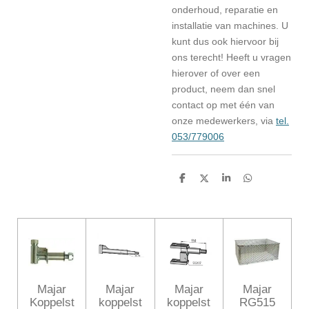
onderhoud, reparatie en
installatie van machines. U
kunt dus ook hiervoor bij
ons terecht! Heeft u vragen
hierover of over een
product, neem dan snel
contact op met één van
onze medewerkers, via
tel.
053/779006
D
D
S
D
e
e
h
e
l
e
a
l
e
l
r
e
n
e
n
Majar
Majar
Majar
Majar
Koppelst
koppelst
koppelst
RG515