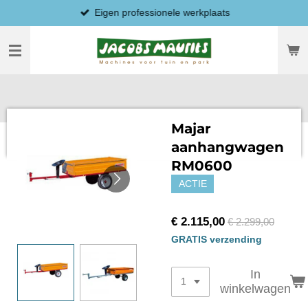
Eigen professionele werkplaats
Ga
direct
naar
de
hoofdinhoud
Majar
aanhangwagen
RM0600
ACTIE
€ 2.115,00
€ 2.299,00
GRATIS verzending
In
winkelwagen