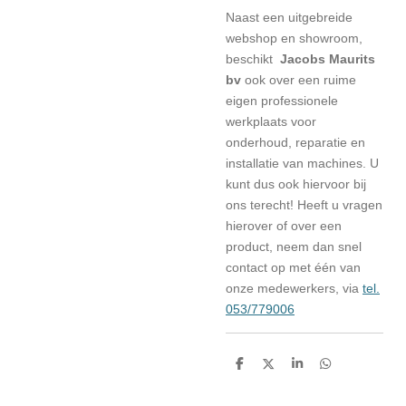
Naast een uitgebreide
webshop en showroom,
beschikt
Jacobs Maurits
bv
ook over een ruime
eigen professionele
werkplaats voor
onderhoud, reparatie en
installatie van machines. U
kunt dus ook hiervoor bij
ons terecht! Heeft u vragen
hierover of over een
product, neem dan snel
contact op met één van
onze medewerkers, via
tel.
053/779006
D
D
S
D
e
e
h
e
l
e
a
l