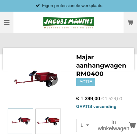
Eigen professionele werkplaats
Ga
direct
naar
de
hoofdinhoud
Majar
aanhangwagen
RM0400
ACTIE
€ 1.399,00
€ 1.529,00
GRATIS verzending
In
winkelwagen