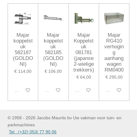
e
l
r
e
n
e
n
Majar
Majar
Majar
Majar
koppelst
koppelst
Koppelst
RG410
uk
uk
uk
verhogin
582187
582185
081781
g
(GOLDO
(GOLDO
(japanse
aanhang
NI)
NI)
2-wielige
wagen
trekkers)
RM0400
€ 114,00
€ 106,00
€ 64,00
€ 295,00
In winkelwagen
In winkelwagen
In winkelwagen
In winkelwagen
© 1958 - 2026 Jacobs Maurits bv Uw vakman voor tuin- en
parkmachines
Tel : (+32) 053/ 77 90 06