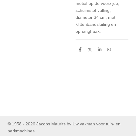
motief op de voorzijde,
schuimstof vulling,
diameter 34 cm, met
klittenbandsluiting en
ophanghaak.
D
D
S
D
e
e
h
e
l
e
a
l
e
l
r
e
n
e
n
© 1958 - 2026 Jacobs Maurits bv Uw vakman voor tuin- en
parkmachines