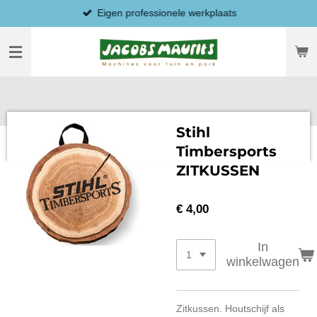
Eigen professionele werkplaats
Ga
direct
naar
de
hoofdinhoud
Stihl
Timbersports
ZITKUSSEN
€ 4,00
In
winkelwagen
Zitkussen. Houtschijf als