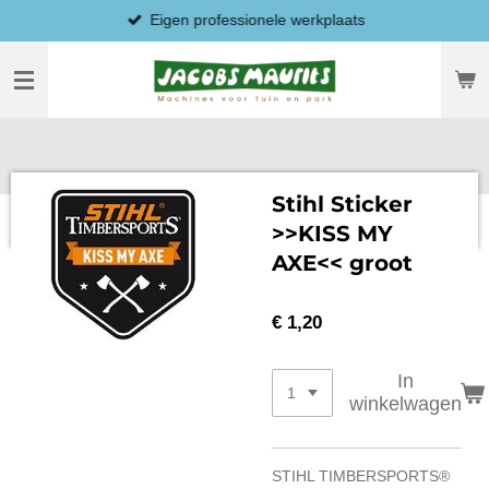
Eigen professionele werkplaats
Ga
direct
naar
de
hoofdinhoud
Stihl Sticker
>>KISS MY
AXE<< groot
€ 1,20
In
winkelwagen
STIHL TIMBERSPORTS®