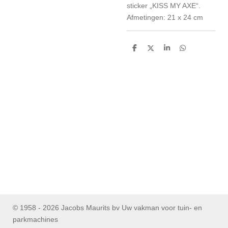
sticker „KISS MY AXE“.
Afmetingen: 21 x 24 cm
D
D
S
D
e
e
h
e
l
e
a
l
e
l
r
e
n
e
n
© 1958 - 2026 Jacobs Maurits bv Uw vakman voor tuin- en
parkmachines