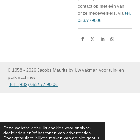
contact op met één van
onze medewerkers, via
tel.
053/779006
D
D
S
D
e
e
h
e
l
e
a
l
e
l
r
e
n
e
n
© 1958 - 2026 Jacobs Maurits bv Uw vakman voor tuin- en
parkmachines
Tel : (+32) 053/ 77 90 06
Deze website gebruikt cookies voor analyse-
doeleinden en/of het tonen van advertenties.
Door gebruik te blijven maken van de site gaat u