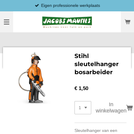
Eigen professionele werkplaats
Ga
direct
naar
de
hoofdinhoud
Stihl
sleutelhanger
bosarbeider
€ 1,50
In
winkelwagen
Sleutelhanger van een