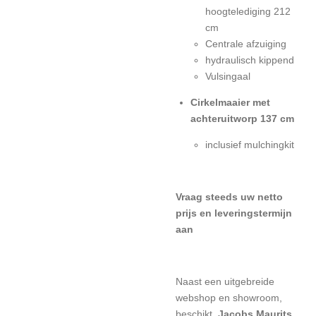
hoogtelediging 212
cm
Centrale afzuiging
hydraulisch kippend
Vulsingaal
Cirkelmaaier met
achteruitworp 137 cm
inclusief mulchingkit
Vraag steeds uw netto
prijs en leveringstermijn
aan
Naast een uitgebreide
webshop en showroom,
beschikt
Jacobs Maurits