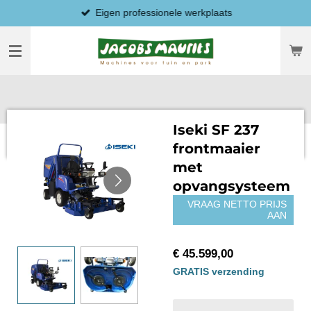
Eigen professionele werkplaats
Ga
direct
naar
de
hoofdinhoud
Iseki SF 237
frontmaaier
met
opvangsysteem
VRAAG NETTO PRIJS
AAN
€ 45.599,00
GRATIS verzending