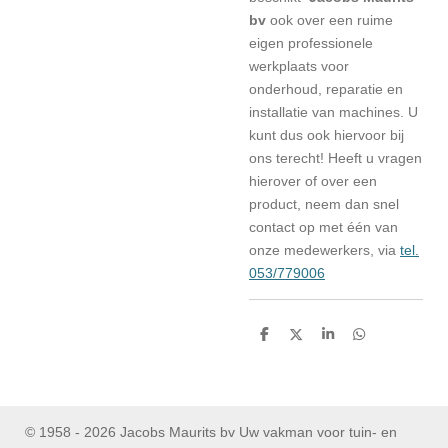
bv
ook over een ruime
eigen professionele
werkplaats voor
onderhoud, reparatie en
installatie van machines. U
kunt dus ook hiervoor bij
ons terecht! Heeft u vragen
hierover of over een
product, neem dan snel
contact op met één van
onze medewerkers, via
tel.
053/779006
D
D
S
D
e
e
h
e
l
e
a
l
e
l
r
e
n
e
n
© 1958 - 2026 Jacobs Maurits bv Uw vakman voor tuin- en