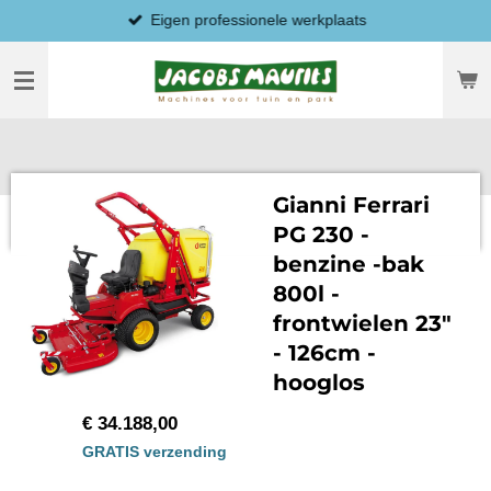
Eigen professionele werkplaats
Ga
direct
naar
de
hoofdinhoud
Gianni Ferrari
PG 230 -
benzine -bak
800l -
frontwielen 23"
- 126cm -
hooglos
€ 34.188,00
GRATIS verzending