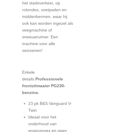
het stadsverkeer, op
rotondes, voetpaden en
middenbermen, waar hij
ook kan worden ingezet als
veegmachine of
sneeuwruimer. Een
machine voor alle
seizoenen!
Enkele
details
Professionele
frontzitmaaier PG230-
benzine.
23 pk B&S Vanguard V-
Twin
Ideaal voor het
onderhoud van
groenzones en open