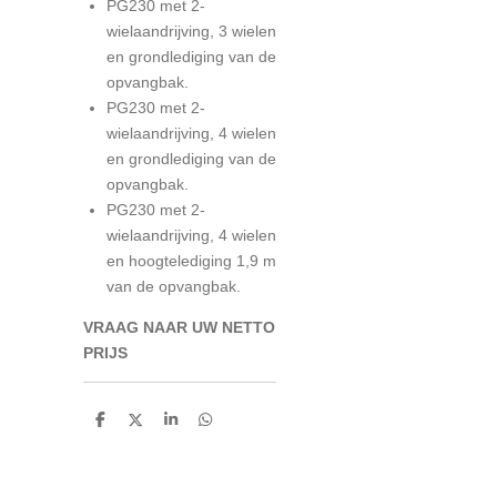
PG230 met 2-
wielaandrijving, 3 wielen
en grondlediging van de
opvangbak.
PG230 met 2-
wielaandrijving, 4 wielen
en grondlediging van de
opvangbak.
PG230 met 2-
wielaandrijving, 4 wielen
en hoogtelediging 1,9 m
van de opvangbak.
VRAAG NAAR UW NETTO
PRIJ
S
D
D
S
D
e
e
h
e
l
e
a
l
e
l
r
e
n
e
n