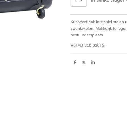
In winkelwagen
Kunststof bak in stabiel stalen
zwenkwielen. Makkelijk te lege
bestuurdersplaats.
Ref AD-310-030TS
D
D
S
e
e
h
l
e
a
e
l
r
n
e