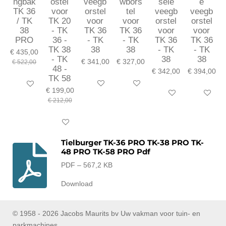
ngbak
ostel
veegb
wbors
sele
e
TK 36
voor
orstel
tel
veegb
veegb
/ TK
TK 20
voor
voor
orstel
orstel
38
- TK
TK 36
TK 36
voor
voor
PRO
36 -
- TK
- TK
TK 36
TK 36
TK 38
38
38
- TK
- TK
€ 435,00
- TK
38
38
€ 341,00
€ 327,00
€ 522,00
48 -
€ 342,00
€ 394,00
TK 58
In winkelwagen
In winkelwagen
In winkelwagen
€ 199,00
In winkelwagen
In winkel
€ 212,00
In winkelwagen
Tielburger TK-36 PRO TK-38 PRO TK-
48 PRO TK-58 PRO Pdf
PDF – 567,2 KB
Download
© 1958 - 2026 Jacobs Maurits bv Uw vakman voor tuin- en
parkmachines