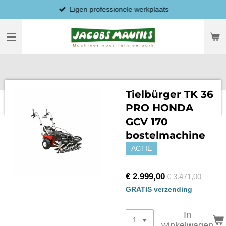
Eigen professionele werkplaats
Ga
direct
naar
de
hoofdinhoud
Tielbürger TK 36
PRO HONDA
GCV 170
bostelmachine
ACTIE
€ 2.999,00
€ 3.471,00
GRATIS verzending
In
winkelwagen