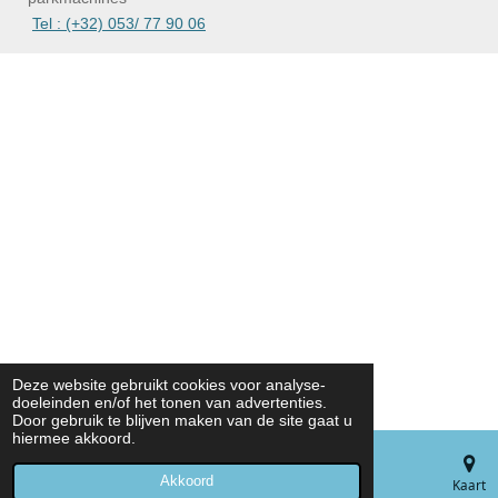
Tel : (+32) 053/ 77 90 06
Deze website gebruikt cookies voor analyse-
doeleinden en/of het tonen van advertenties.
Door gebruik te blijven maken van de site gaat u
hiermee akkoord.
Akkoord
E-mailadres
Telefoonnummer
Kaart