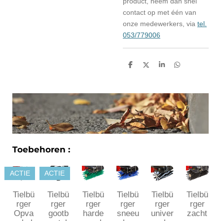
product, neem dan snel
contact op met één van
onze medewerkers, via
tel.
053/779006
D
D
S
D
e
e
h
e
l
e
a
l
e
l
r
e
n
e
n
Toebehoren :
ACTIE
ACTIE
Tielbü
Tielbü
Tielbü
Tielbü
Tielbü
Tielbü
rger
rger
rger
rger
rger
rger
Opva
gootb
harde
sneeu
univer
zacht