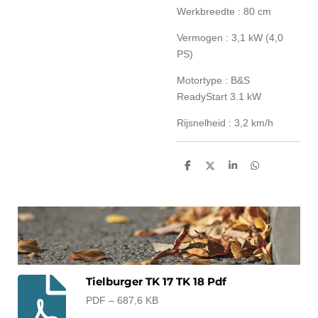
Werkbreedte : 80 cm
Vermogen : 3,1 kW (4,0
PS)
Motortype :
B&S
ReadyStart 3.1 kW
Rijsnelheid : 3,2 km/h
D
D
S
D
e
e
h
e
l
e
a
l
e
l
r
e
n
e
n
Tielburger TK 17 TK 18 Pdf
PDF – 687,6 KB