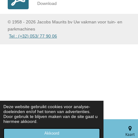
Download
© 1958 - 2026 Jacobs Maurits bv Uw vakman voor tuin- en
parkmachines
Tel : (+32) 053/ 77 90 06
Deze website gebruikt cookies voor analyse-
doeleinden en/of het tonen van advertenties.
Door gebruik te blijven maken van de site gaat u
hiermee akkoord.
Akkoord
E-mailadres
Telefoonnummer
Kaart