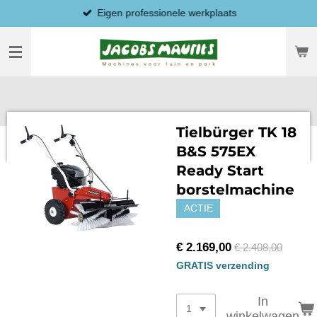
Eigen professionele werkplaats
Ga
direct
naar
de
hoofdinhoud
Tielbürger TK 18
B&S 575EX
Ready Start
borstelmachine
ACTIE
€ 2.169,00
€ 2.408,00
GRATIS verzending
In
winkelwagen