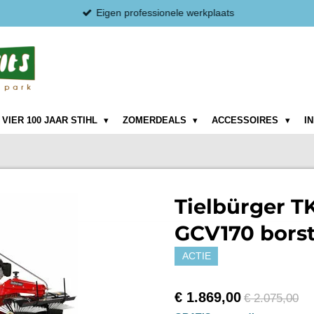
Eigen professionele werkplaats
VIER 100 JAAR STIHL
ZOMERDEALS
ACCESSOIRES
I
Tielbürger T
GCV170 bors
ACTIE
€ 1.869,00
€ 2.075,00