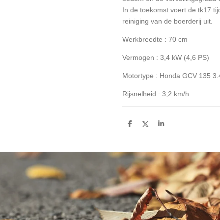
In de toekomst voert de tk17 ti
reiniging van de boerderij uit.
Werkbreedte : 70 cm
Vermogen : 3,4 kW (4,6 PS)
Motortype :
Honda GCV 135 3.
Rijsnelheid : 3,2 km/h
D
D
S
e
e
h
l
e
a
e
l
r
n
e