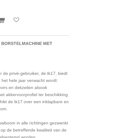
E BORSTELMACHINE MET
 de privé-gebruiker, de tk17, biedt
 het hele jaar verwacht wordt:
oirs en dekzeilen alsook
 akkervoorprofiel ter beschikking.
hikt de tk17 over een inklapbare en
oom.
uwboom in alle richtingen gezwenkt
 op de betreffende kwaliteit van de
 afgestemd worden.