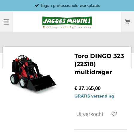
Eigen professionele werkplaats
Ga
direct
naar
de
hoofdinhoud
Toro DINGO 323
(22318)
multidrager
€ 27.165,00
GRATIS verzending
Uitverkocht