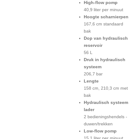
High-flow pomp
40,9 liter per minuut
Hoogte scharnierpen
167,6 cm standaard
bak
Dop van hydraulisch
reservoir
56 L
Druk in hydraulisch
systeem
206,7 bar
Lengte
158 cm, 210,3 cm met
bak
Hydraulisch systeem
lader
2 bedieningshendels -
duwen/trekken
Low-flow pomp
15,1 liter per minuut