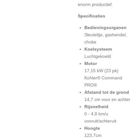
enorm productief.
Specificaties
Bedieningsorganen
Sleuteltje, gashendel,
choke
Koelsysteem
Luchtgekoeld
Motor
17,15 kW (23 pk)
Kohler® Command
PRO®
Afstand tot de grond
14,7 cm voor en achter
Rijsnelheid
0 - 4,8 km/u
vooruit/achteruit
Hoogte
123,7cm