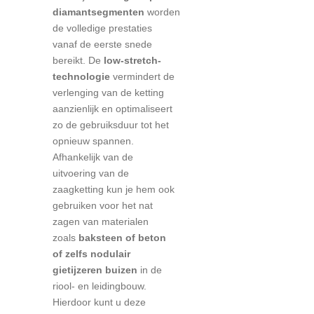
diamantsegmenten
worden
de volledige prestaties
vanaf de eerste snede
bereikt. De
low-stretch-
technologie
vermindert de
verlenging van de ketting
aanzienlijk en optimaliseert
zo de gebruiksduur tot het
opnieuw spannen.
Afhankelijk van de
uitvoering van de
zaagketting kun je hem ook
gebruiken voor het nat
zagen van materialen
zoals
baksteen of beton
of zelfs nodulair
gietijzeren buizen
in de
riool- en leidingbouw.
Hierdoor kunt u deze