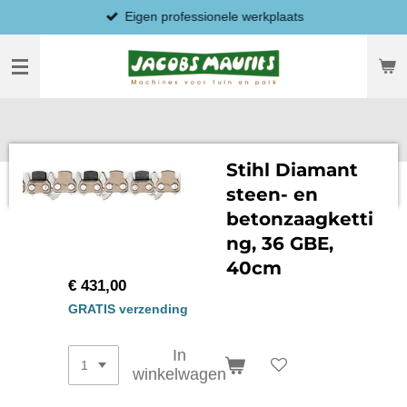
Eigen professionele werkplaats
Ga
direct
naar
de
hoofdinhoud
Stihl Diamant
steen- en
betonzaagketti
ng, 36 GBE,
40cm
€ 431,00
GRATIS verzending
In
winkelwagen