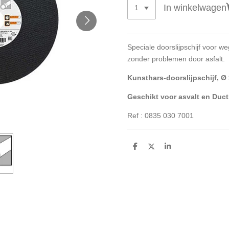
In winkelwagen
Speciale doorslijpschijf voor we
zonder problemen door asfalt.
Kunsthars-doorslijpschijf, Ø
Geschikt voor asvalt en Ductie
Ref : 0835 030 7001
D
D
S
e
e
h
l
e
a
e
l
r
n
e