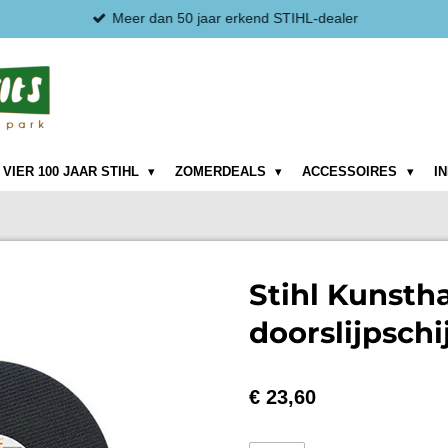
Meer dan 50 jaar erkend STIHL-dealer
VIER 100 JAAR STIHL
ZOMERDEALS
ACCESSOIRES
I
Stihl Kunstha
doorslijpschi
€ 23,60