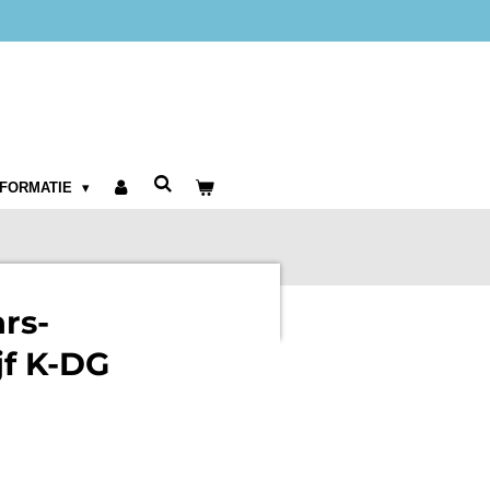
NFORMATIE
rs-
jf K-DG