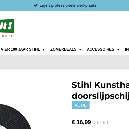
Eigen professionele werkplaats
VIER 100 JAAR STIHL
ZOMERDEALS
ACCESSOIRES
I
Stihl Kunsth
doorslijpschi
ACTIE
€ 16,99
€ 17,90