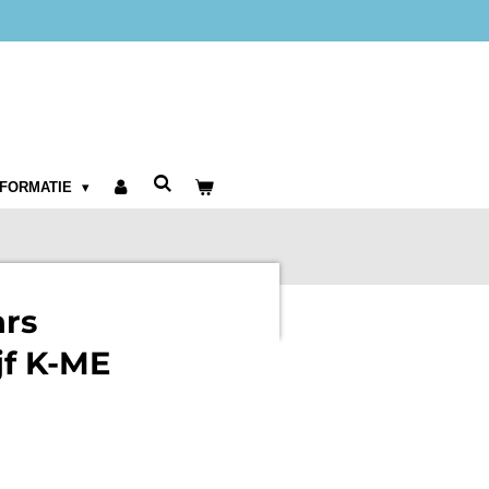
NFORMATIE
ars
jf K-ME