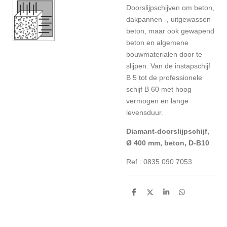
Doorslijpschijven om beton,
dakpannen -, uitgewassen
beton, maar ook gewapend
beton en algemene
bouwmaterialen door te
slijpen. Van de instapschijf
B 5 tot de professionele
schijf B 60 met hoog
vermogen en lange
levensduur.
Diamant-doorslijpschijf,
Ø 400 mm, beton, D-B10
Ref : 0835 090 7053
D
D
S
D
e
e
h
e
l
e
a
l
e
l
r
e
n
e
n