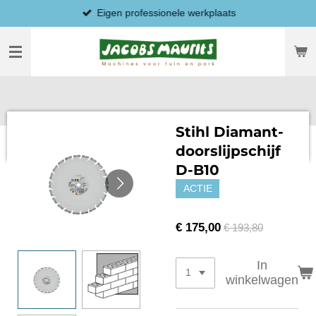
Eigen professionele werkplaats
Ga
direct
naar
de
hoofdinhoud
Stihl Diamant-
doorslijpschijf
D-B10
ACTIE
€ 175,00
€ 193,80
In
winkelwagen