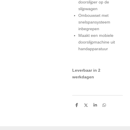
doorslijper op de
slijpwagen
Ombouwset met
snelspansysteem
inbegrepen
Maakt een mobiele
doorslijpmachine uit
handapparatuur
Leverbaar in 2
werkdagen
D
D
S
D
e
e
h
e
l
e
a
l
e
l
r
e
n
e
n