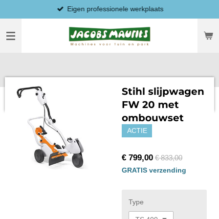
Eigen professionele werkplaats
Ga
direct
naar
de
hoofdinhoud
Stihl slijpwagen
FW 20 met
ombouwset
ACTIE
€ 799,00
€ 833,00
GRATIS verzending
Type