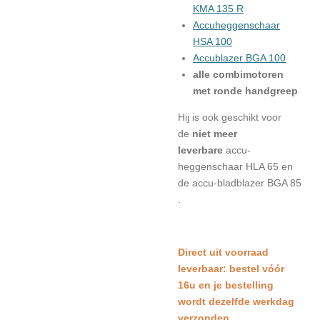
KMA 135 R
Accuheggenschaar
HSA 100
Accublazer BGA 100
alle combimotoren
met ronde handgreep
Hij is ook geschikt voor
de
niet meer
leverbare
accu-
heggenschaar HLA 65 en
de accu-bladblazer BGA 85
.
Direct uit voorraad
leverbaar: bestel vóór
16u en je bestelling
wordt dezelfde werkdag
verzonden