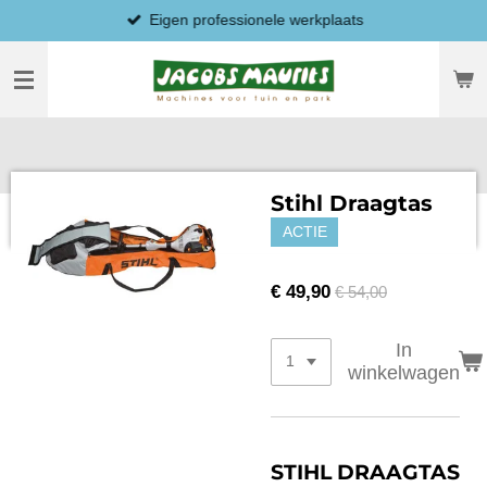
Eigen professionele werkplaats
Ga
direct
naar
de
hoofdinhoud
Stihl Draagtas
ACTIE
€ 49,90
€ 54,00
In
winkelwagen
STIHL DRAAGTAS