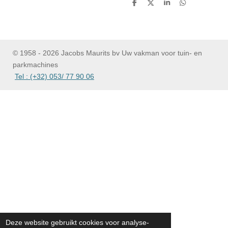
D
D
S
D
e
e
h
e
l
e
a
l
e
l
r
e
n
e
n
© 1958 - 2026 Jacobs Maurits bv Uw vakman voor tuin- en
parkmachines
Tel : (+32) 053/ 77 90 06
Deze website gebruikt cookies voor analyse-