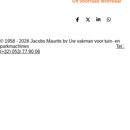
Uit voorraad leverbaar
D
D
S
D
e
e
h
e
l
e
a
l
e
l
r
e
n
e
n
© 1958 - 2026 Jacobs Maurits bv Uw vakman voor tuin- en
parkmachines
Tel :
(+32) 053/ 77 90 06