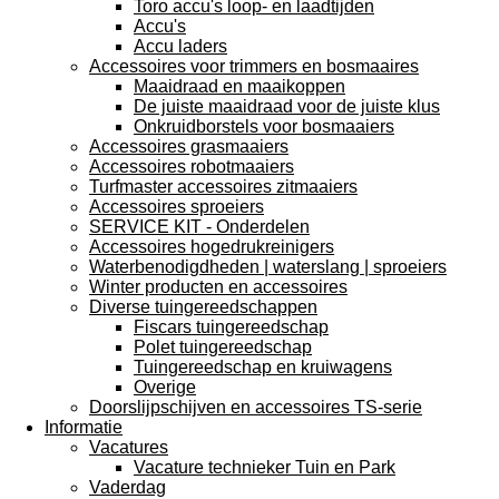
Toro accu's loop- en laadtijden
Accu's
Accu laders
Accessoires voor trimmers en bosmaaires
Maaidraad en maaikoppen
De juiste maaidraad voor de juiste klus
Onkruidborstels voor bosmaaiers
Accessoires grasmaaiers
Accessoires robotmaaiers
Turfmaster accessoires zitmaaiers
Accessoires sproeiers
SERVICE KIT - Onderdelen
Accessoires hogedrukreinigers
Waterbenodigdheden | waterslang | sproeiers
Winter producten en accessoires
Diverse tuingereedschappen
Fiscars tuingereedschap
Polet tuingereedschap
Tuingereedschap en kruiwagens
Overige
Doorslijpschijven en accessoires TS-serie
Informatie
Vacatures
Vacature technieker Tuin en Park
Vaderdag