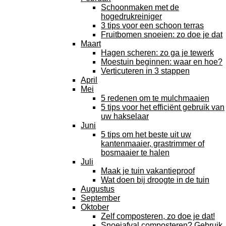
Schoonmaken met de
hogedrukreiniger
3 tips voor een schoon terras
Fruitbomen snoeien: zo doe je dat
Maart
Hagen scheren: zo ga je tewerk
Moestuin beginnen: waar en hoe?
Verticuteren in 3 stappen
April
Mei
5 redenen om te mulchmaaien
5 tips voor het efficiënt gebruik van
uw hakselaar
Juni
5 tips om het beste uit uw
kantenmaaier, grastrimmer of
bosmaaier te halen
Juli
Maak je tuin vakantieproof
Wat doen bij droogte in de tuin
Augustus
September
Oktober
Zelf composteren, zo doe je dat!
Snoeiafval composteren? Gebruik