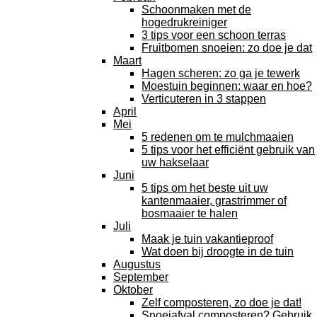
Schoonmaken met de
hogedrukreiniger
3 tips voor een schoon terras
Fruitbomen snoeien: zo doe je dat
Maart
Hagen scheren: zo ga je tewerk
Moestuin beginnen: waar en hoe?
Verticuteren in 3 stappen
April
Mei
5 redenen om te mulchmaaien
5 tips voor het efficiënt gebruik van
uw hakselaar
Juni
5 tips om het beste uit uw
kantenmaaier, grastrimmer of
bosmaaier te halen
Juli
Maak je tuin vakantieproof
Wat doen bij droogte in de tuin
Augustus
September
Oktober
Zelf composteren, zo doe je dat!
Snoeiafval composteren? Gebruik