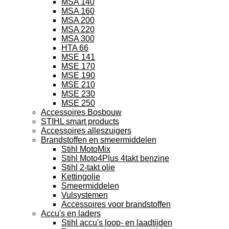
MSA 140
MSA 160
MSA 200
MSA 220
MSA 300
HTA 66
MSE 141
MSE 170
MSE 190
MSE 210
MSE 230
MSE 250
Accessoires Bosbouw
STIHL smart products
Accessoires alleszuigers
Brandstoffen en smeermiddelen
Stihl MotoMix
Stihl Moto4Plus 4takt benzine
Stihl 2-takt olie
Kettingolie
Smeermiddelen
Vulsystemen
Accessoires voor brandstoffen
Accu's en laders
Stihl accu's loop- en laadtijden