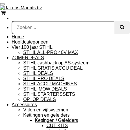
Ga
direct
naar
de
hoofdinhoud
Home
Hoofdcategorieën
Vier 100 jaar STIHL
STIHL ALL-PRO 40V MAX
ZOMERDEALS
STIHL cashback op AS-systeem
STIHL GRATIS ACCU DEAL
STIHL DEALS
STIHL PRO DEALS
STIHL ACCU MACHINES
STIHL iMOW DEALS
STIHL STARTERSSETS
OP=OP DEALS
Accessoires
Vijlen en vijlsystemen
Kettingen en geleiders
Kettingen / Geleiders
CUT KITS