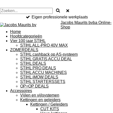
Eigen professionele werkplaats
Jacobs Maurits bvba Online-
Shop
Home
Hoofdcategorieën
Vier 100 jaar STIHL
STIHL ALL-PRO 40V MAX
ZOMERDEALS
STIHL cashback op AS-systeem
STIHL GRATIS ACCU DEAL
STIHL DEALS
STIHL PRO DEALS
STIHL ACCU MACHINES
STIHL iMOW DEALS
STIHL STARTERSSETS
OP=OP DEALS
Accessoires
Vijlen en vijlsystemen
Kettingen en geleiders
Kettingen / Geleiders
CUT KITS