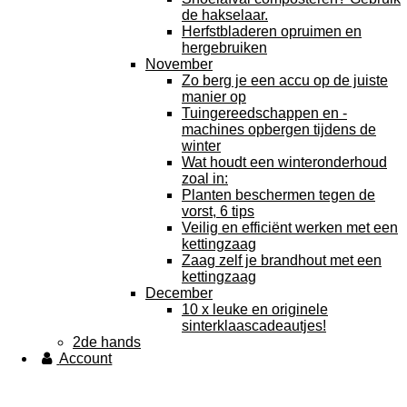
de hakselaar.
Herfstbladeren opruimen en
hergebruiken
November
Zo berg je een accu op de juiste
manier op
Tuingereedschappen en -
machines opbergen tijdens de
winter
Wat houdt een winteronderhoud
zoal in:
Planten beschermen tegen de
vorst, 6 tips
Veilig en efficiënt werken met een
kettingzaag
Zaag zelf je brandhout met een
kettingzaag
December
10 x leuke en originele
sinterklaascadeautjes!
2de hands
Account