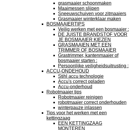
grasmaaier schoonmaken
Maaimessen slijpen
Sneeuwschuiven voor zitmaaiers
Grasmaaier winterklaar maken
BOSMAAIERTIPS
Veilig werken met een bosmaaier :
DE JUISTE BRANDSTOF VOOR
JE BOSMAAIER KIEZEN
GRASMAAIEN MET EEN
TRIMMER OF BOSMAAIER
Grastrimmer, kantenmaaier of
bosmaaier starten :
Persoonlijke veiligheidsuitrusting :
ACCU-ONDEHOUD
Stihl accu technologie
Accu's correct opladen
Accu-onderhoud
Robotmaaier tips
Robotmaaier reinigen
robotmaaier correct onderhouden
winterpauze inlassen
Tips voor het werken met een
kettingzaag
EEN KETTINGZAAG
MONTEREN