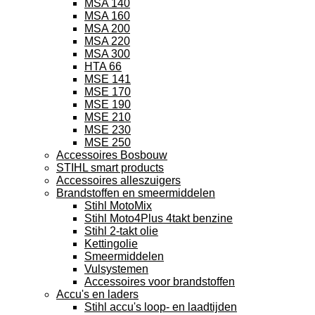
MSA 140
MSA 160
MSA 200
MSA 220
MSA 300
HTA 66
MSE 141
MSE 170
MSE 190
MSE 210
MSE 230
MSE 250
Accessoires Bosbouw
STIHL smart products
Accessoires alleszuigers
Brandstoffen en smeermiddelen
Stihl MotoMix
Stihl Moto4Plus 4takt benzine
Stihl 2-takt olie
Kettingolie
Smeermiddelen
Vulsystemen
Accessoires voor brandstoffen
Accu's en laders
Stihl accu's loop- en laadtijden