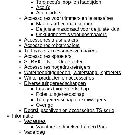
Toro accu's loop- en laadtijden
Accu's
Accu laders
Accessoires voor trimmers en bosmaaires
Maaidraad en maaikoppen
De juiste maaidraad voor de juiste klus
Onkruidborstels voor bosmaaiers
Accessoires grasmaaiers
Accessoires robotmaaiers
Turfmaster accessoires zitmaaiers
Accessoires sproeiers
SERVICE KIT - Onderdelen
Accessoires hogedrukreinigers
Waterbenodigdheden | waterslang | sproeiers
Winter producten en accessoires
Diverse tuingereedschappen
Fiscars tuingereedschap
Polet tuingereedschap
Tuingereedschap en kruiwagens
Overige
Doorslijpschijven en accessoires TS-serie
Informatie
Vacatures
Vacature technieker Tuin en Park
Vaderdag