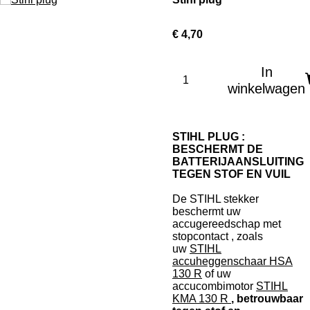
€ 4,70
In
winkelwagen
STIHL PLUG :
BESCHERMT DE
BATTERIJAANSLUITING
TEGEN STOF EN VUIL
De STIHL stekker
beschermt uw
accugereedschap met
stopcontact
, zoals
uw
STIHL
accuheggenschaar HSA
130 R
of uw
accucombimotor
STIHL
KMA 130 R
, betrouwbaar