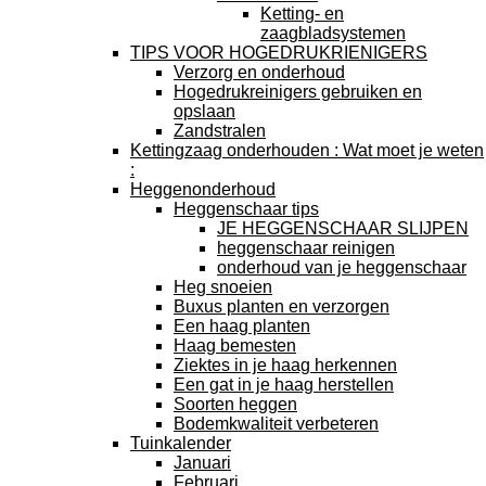
Ketting- en
zaagbladsystemen
TIPS VOOR HOGEDRUKRIENIGERS
Verzorg en onderhoud
Hogedrukreinigers gebruiken en
opslaan
Zandstralen
Kettingzaag onderhouden : Wat moet je weten
:
Heggenonderhoud
Heggenschaar tips
JE HEGGENSCHAAR SLIJPEN
heggenschaar reinigen
onderhoud van je heggenschaar
Heg snoeien
Buxus planten en verzorgen
Een haag planten
Haag bemesten
Ziektes in je haag herkennen
Een gat in je haag herstellen
Soorten heggen
Bodemkwaliteit verbeteren
Tuinkalender
Januari
Februari