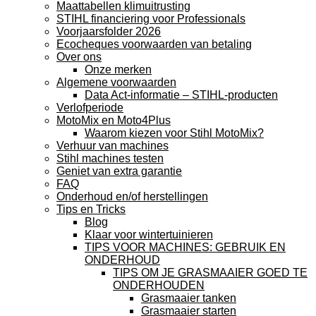
Maattabellen klimuitrusting
STIHL financiering voor Professionals
Voorjaarsfolder 2026
Ecocheques voorwaarden van betaling
Over ons
Onze merken
Algemene voorwaarden
Data Act-informatie – STIHL-producten
Verlofperiode
MotoMix en Moto4Plus
Waarom kiezen voor Stihl MotoMix?
Verhuur van machines
Stihl machines testen
Geniet van extra garantie
FAQ
Onderhoud en/of herstellingen
Tips en Tricks
Blog
Klaar voor wintertuinieren
TIPS VOOR MACHINES: GEBRUIK EN
ONDERHOUD
TIPS OM JE GRASMAAIER GOED TE
ONDERHOUDEN
Grasmaaier tanken
Grasmaaier starten