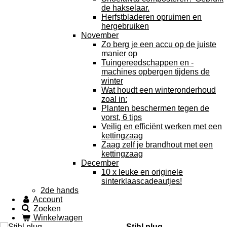
de hakselaar.
Herfstbladeren opruimen en
hergebruiken
November
Zo berg je een accu op de juiste
manier op
Tuingereedschappen en -
machines opbergen tijdens de
winter
Wat houdt een winteronderhoud
zoal in:
Planten beschermen tegen de
vorst, 6 tips
Veilig en efficiënt werken met een
kettingzaag
Zaag zelf je brandhout met een
kettingzaag
December
10 x leuke en originele
sinterklaascadeautjes!
2de hands
Account
Zoeken
Winkelwagen
Stihl plug