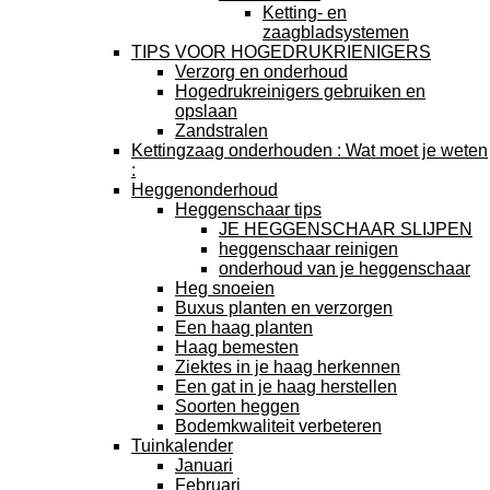
Ketting- en
zaagbladsystemen
TIPS VOOR HOGEDRUKRIENIGERS
Verzorg en onderhoud
Hogedrukreinigers gebruiken en
opslaan
Zandstralen
Kettingzaag onderhouden : Wat moet je weten
:
Heggenonderhoud
Heggenschaar tips
JE HEGGENSCHAAR SLIJPEN
heggenschaar reinigen
onderhoud van je heggenschaar
Heg snoeien
Buxus planten en verzorgen
Een haag planten
Haag bemesten
Ziektes in je haag herkennen
Een gat in je haag herstellen
Soorten heggen
Bodemkwaliteit verbeteren
Tuinkalender
Januari
Februari