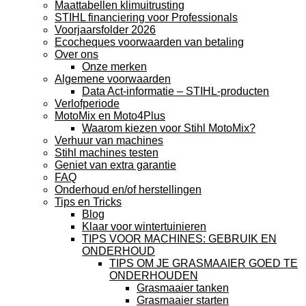
Maattabellen klimuitrusting
STIHL financiering voor Professionals
Voorjaarsfolder 2026
Ecocheques voorwaarden van betaling
Over ons
Onze merken
Algemene voorwaarden
Data Act-informatie – STIHL-producten
Verlofperiode
MotoMix en Moto4Plus
Waarom kiezen voor Stihl MotoMix?
Verhuur van machines
Stihl machines testen
Geniet van extra garantie
FAQ
Onderhoud en/of herstellingen
Tips en Tricks
Blog
Klaar voor wintertuinieren
TIPS VOOR MACHINES: GEBRUIK EN
ONDERHOUD
TIPS OM JE GRASMAAIER GOED TE
ONDERHOUDEN
Grasmaaier tanken
Grasmaaier starten