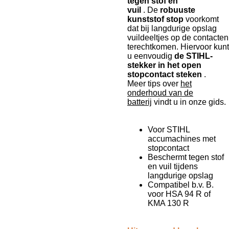
tegen stof en
vuil
.
De
robuuste
kunststof stop
voorkomt
dat bij langdurige opslag
vuildeeltjes op de contacten
terechtkomen.
Hiervoor kunt
u eenvoudig
de STIHL-
stekker in het open
stopcontact steken
.
Meer tips over
het
onderhoud van de
batterij
vindt u in onze gids.
Voor STIHL
accumachines met
stopcontact
Beschermt tegen stof
en vuil tijdens
langdurige opslag
Compatibel b.v. B.
voor HSA 94 R of
KMA 130 R