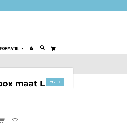
NFORMATIE
box maat L
ACTIE