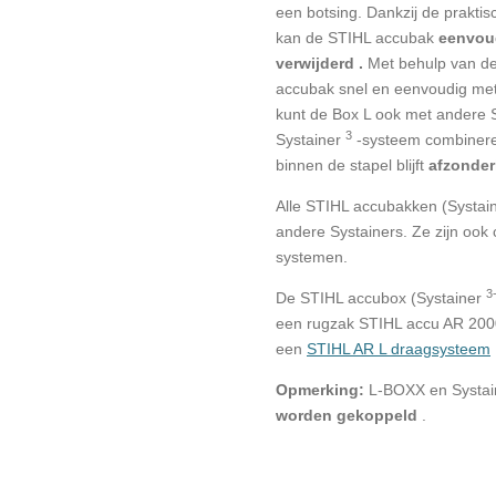
een botsing.
Dankzij de praktis
kan
de STIHL accubak
eenvou
verwijderd .
Met behulp van de
accubak snel en eenvoudig met
kunt de Box L ook met andere 
3
Systainer
-systeem combinere
binnen de stapel blijft
afzonderl
Alle STIHL accubakken (Systai
andere Systainers.
Ze zijn ook 
systemen.
3
De STIHL accubox (Systainer
een rugzak STIHL accu AR 2000
een
STIHL AR L draagsysteem
Opmerking:
L-BOXX en Systai
worden gekoppeld
.