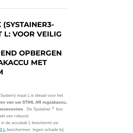
 (SYSTAINER3-
 L: VOOR VEILIG
REND OPBERGEN
AKACCU MET
M
System) maat L is ideaal voor het
ren van uw STIHL AR rugzakaccu,
3-
accessoires
.
De Systainer
box
kt van robuust
in de accubak L beschermt uw
0 L
beschermen tegen schade bij