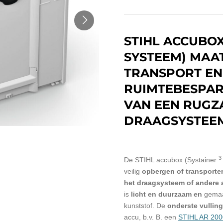
STIHL ACCUBOX
SYSTEEM) MAAT
TRANSPORT EN
RUIMTEBESPA
VAN EEN RUGZ
DRAAGSYSTEE
3
De STIHL accubox (Systainer
veilig
opbergen of transporte
het draagsysteem of andere 
is
licht en duurzaam en
gemaa
kunststof.
De
onderste vulling
accu, b.v.
B. een
STIHL AR 200