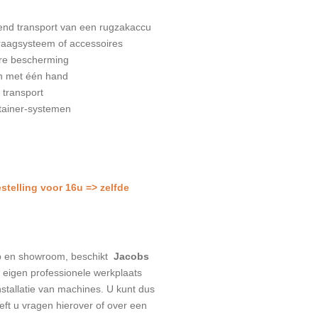
end transport van een rugzakaccu
raagsysteem of accessoires
ere bescherming
en met één hand
transport
tainer-systemen
estelling voor 16u => zelfde
p en showroom, beschikt
Jacobs
eigen professionele werkplaats
stallatie van machines. U kunt dus
eeft u vragen hierover of over een