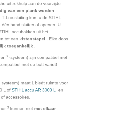
che uittrekhulp aan de voorzijde
dig van een plank worden
 T-Loc-sluiting kunt u de STIHL
 één hand sluiten of openen.
U
STIHL accubakken uit het
n tot een
kistenstapel
.
Elke doos
ijk toegankelijk
.
3
ner
-systeem) zijn compatibel met
compatibel met de bott vario3-
-
systeem) maat L biedt ruimte voor
 L of
STIHL accu AR 3000 L
en
of accessoires.
3
ner
kunnen niet
met elkaar