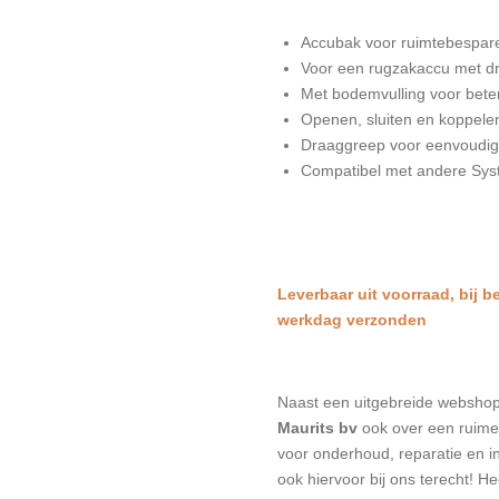
Accubak voor ruimtebespar
Voor een rugzakaccu met d
Met bodemvulling voor bet
Openen, sluiten en koppel
Draaggreep voor eenvoudig 
Compatibel met andere Sys
L
everbaar uit voorraad, bij b
werkdag verzonden
Naast een uitgebreide websho
Maurits bv
ook over een ruime 
voor onderhoud, reparatie en in
ook hiervoor bij ons terecht! H