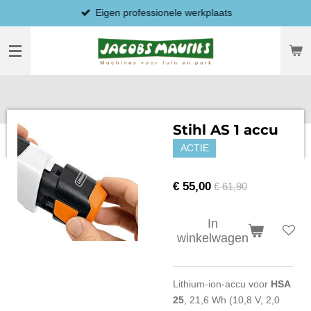
Eigen professionele werkplaats
Ga
direct
naar
de
hoofdinhoud
Stihl AS 1 accu
ACTIE
€ 55,00
€ 61,90
In
winkelwagen
Lithium-ion-accu voor
HSA
25
, 21,6 Wh (10,8 V, 2,0