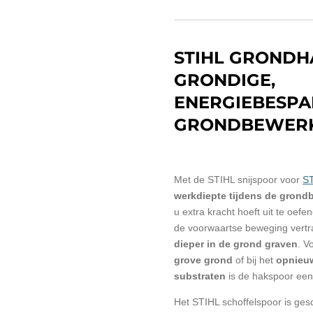
STIHL GRONDH
GRONDIGE,
ENERGIEBESP
GRONDBEWER
Met de STIHL snijspoor voor
ST
werkdiepte tijdens de grond
u extra kracht hoeft uit te oef
de voorwaartse beweging vertr
dieper in de grond graven
. V
grove grond
of bij het
opnieuw
substraten
is de hakspoor een 
Het STIHL schoffelspoor is gesc