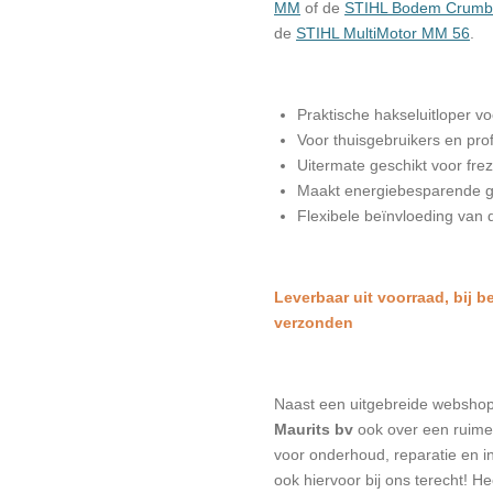
MM
of de
STIHL Bodem Crumb
de
STIHL MultiMotor MM 56
.
Praktische hakseluitloper vo
Voor thuisgebruikers en pro
Uitermate geschikt voor fre
Maakt energiebesparende g
Flexibele beïnvloeding van 
L
everbaar uit voorraad, bij b
verzonden
Naast een uitgebreide websho
Maurits bv
ook over een ruime 
voor onderhoud, reparatie en in
ook hiervoor bij ons terecht! H