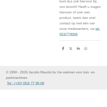
kunt dus ook hiervoor bij
ons terecht! Heeft u vragen
hierover of over een
product, neem dan snel
contact op met één van
onze medewerkers, via
tel.
053/779006
D
D
S
D
e
e
h
e
l
e
a
l
e
l
r
e
n
e
n
© 1958 - 2026 Jacobs Maurits bv Uw vakman voor tuin- en
parkmachines
Tel : (+32) 053/ 77 90 06