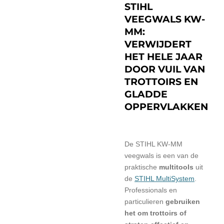
STIHL
VEEGWALS KW-
MM:
VERWIJDERT
HET HELE JAAR
DOOR VUIL VAN
TROTTOIRS EN
GLADDE
OPPERVLAKKEN
De STIHL KW-MM
veegwals is een van de
praktische
multitools
uit
de
STIHL MultiSystem
.
Professionals en
particulieren
gebruiken
het om trottoirs of