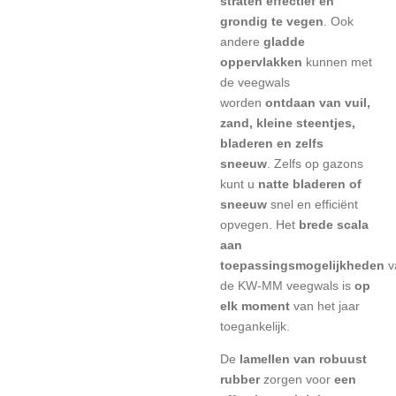
straten effectief en
grondig te vegen
. Ook
andere
gladde
oppervlakken
kunnen met
de veegwals
worden
ontdaan van vuil,
zand, kleine steentjes,
bladeren en zelfs
sneeuw
. Zelfs op gazons
kunt u
natte bladeren of
sneeuw
snel en efficiënt
opvegen. Het
brede scala
aan
toepassingsmogelijkheden
v
de KW-MM veegwals is
op
elk moment
van het jaar
toegankelijk.
De
lamellen van robuust
rubber
zorgen voor
een