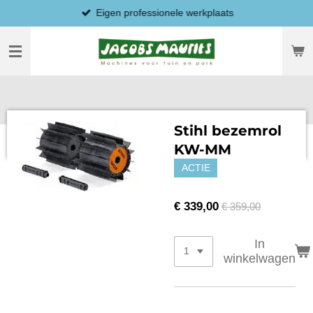
Eigen professionele werkplaats
Ga
direct
naar
de
hoofdinhoud
Stihl bezemrol
KW-MM
ACTIE
€ 339,00
€ 359,00
In
winkelwagen