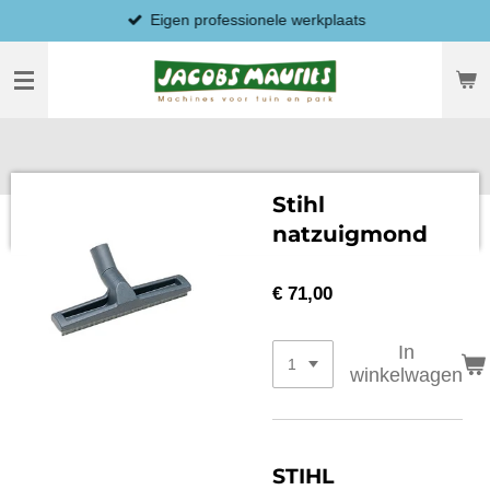
Eigen professionele werkplaats
Ga
direct
naar
de
hoofdinhoud
Stihl
natzuigmond
€ 71,00
In
winkelwagen
STIHL