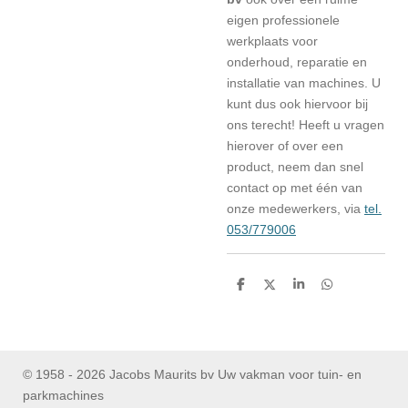
eigen professionele
werkplaats voor
onderhoud, reparatie en
installatie van machines. U
kunt dus ook hiervoor bij
ons terecht! Heeft u vragen
hierover of over een
product, neem dan snel
contact op met één van
onze medewerkers, via
tel.
053/779006
D
D
S
D
e
e
h
e
l
e
a
l
e
l
r
e
n
e
n
© 1958 - 2026 Jacobs Maurits bv Uw vakman voor tuin- en
parkmachines