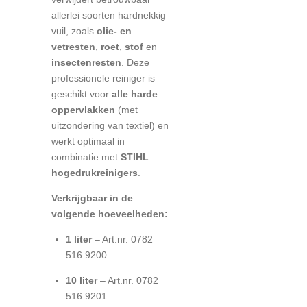
allerlei soorten hardnekkig
vuil, zoals
olie- en
vetresten
,
roet
,
stof
en
insectenresten
. Deze
professionele reiniger is
geschikt voor
alle harde
oppervlakken
(met
uitzondering van textiel) en
werkt optimaal in
combinatie met
STIHL
hogedrukreinigers
.
Verkrijgbaar in de
volgende hoeveelheden:
1 liter
– Art.nr. 0782
516 9200
10 liter
– Art.nr. 0782
516 9201