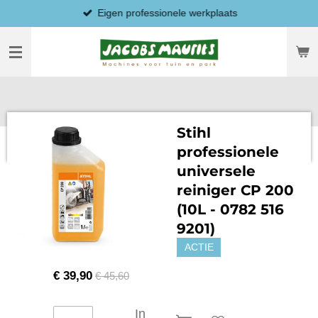
Eigen professionele werkplaats
Ga
direct
naar
de
hoofdinhoud
Stihl
professionele
universele
reiniger CP 200
(10L - 0782 516
9201)
ACTIE
€ 39,90
€ 45,60
In