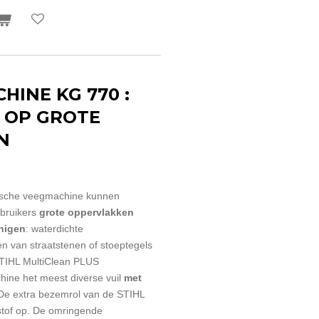
HINE KG 770 :
 OP GROTE
N
sche veegmachine kunnen
ebruikers
grote oppervlakken
inigen
: waterdichte
n van straatstenen of stoeptegels
STIHL MultiClean PLUS
ine het meest diverse vuil
met
 De extra bezemrol van de STIHL
 stof op. De omringende