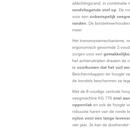
afdichtingsrand, in combinatie m
rondvliegende stof op
. De ro
voor een
onberispelijk veegre
randen
. De borstelneerhouder
meer.
Het transmissiemechanisme, me
ergonomisch gevormde 2-voudi
zorgen voor een
gemakkelijke
het achteruitrijden draaien de 
te
voorkomen dat het vuil wo
Beschermkappen ter hoogte va
de borstels beschermen ze tegen
Met de 8-voudige centrale hoogt
veegmachine KG 770
snel aan
oppervlak
en ook de hoogte v
robuuste haren van de ronde bo
nylon voor een lange levens
vier jaar. Je kan de duwhendel