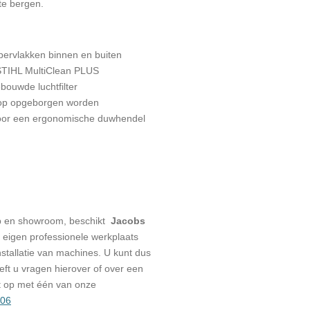
te bergen.
ervlakken binnen en buiten
 STIHL MultiClean PLUS
bouwde luchtfilter
top opgeborgen worden
oor een ergonomische duwhendel
p en showroom, beschikt
Jacobs
eigen professionele werkplaats
stallatie van machines. U kunt dus
eeft u vragen hierover of over een
t op met één van onze
006