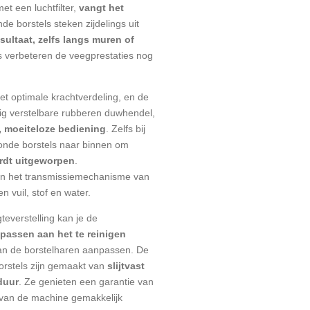
et een luchtfilter,
vangt het
nde borstels steken zijdelings uit
sultaat, zelfs langs muren of
s verbeteren de veegprestaties nog
t optimale krachtverdeling, en de
g verstelbare rubberen duwhendel,
, moeiteloze bediening
. Zelfs bij
ronde borstels naar binnen om
rdt uitgeworpen
.
n het transmissiemechanisme van
 vuil, stof en water.
everstelling kan je de
passen aan het te reinigen
an de borstelharen aanpassen. De
rstels zijn gemaakt van
slijtvast
duur
. Ze genieten een garantie van
 van de machine gemakkelijk