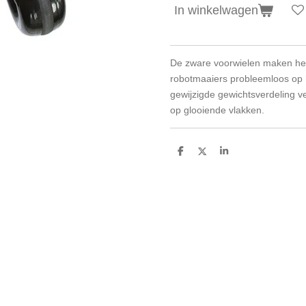
In winkelwagen
De zware voorwielen maken h
robotmaaiers probleemloos op he
gewijzigde gewichtsverdeling v
op glooiende vlakken.
D
D
S
e
e
h
l
e
a
e
l
r
n
e