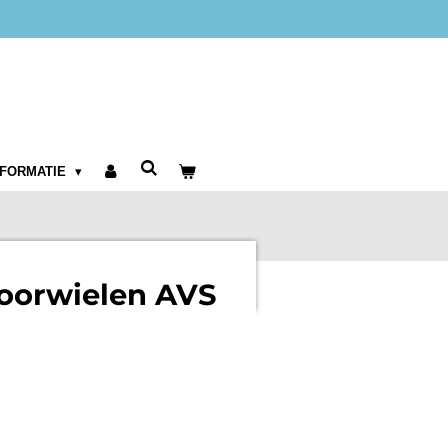
Meer dan 50 jaar erkend STIHL-dealer
NFORMATIE
voorwielen AVS