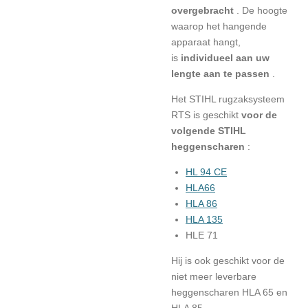
overgebracht
. De hoogte
waarop het hangende
apparaat hangt,
is
individueel aan uw
lengte aan te passen
.
Het STIHL rugzaksysteem
RTS is geschikt
voor de
volgende STIHL
heggenscharen
:
HL 94 CE
HLA66
HLA 86
HLA 135
HLE 71
Hij is ook geschikt voor de
niet meer leverbare
heggenscharen HLA 65 en