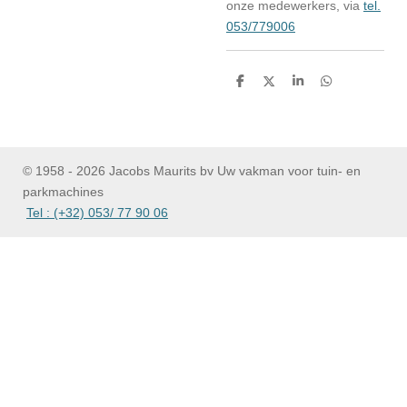
onze medewerkers, via
tel.
053/779006
D
D
S
D
e
e
h
e
l
e
a
l
e
l
r
e
n
e
n
© 1958 - 2026 Jacobs Maurits bv Uw vakman voor tuin- en
parkmachines
Tel : (+32) 053/ 77 90 06