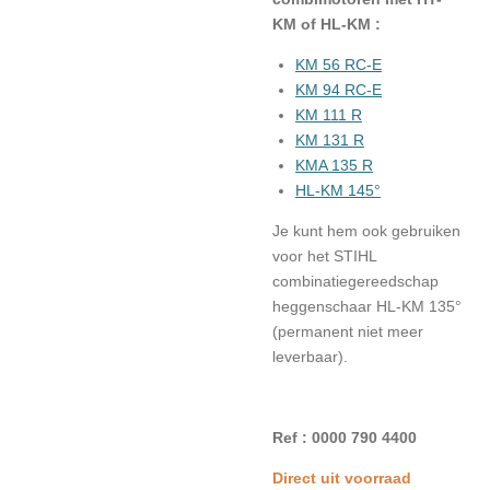
KM of HL-KM :
KM 56 RC-E
KM 94 RC-E
KM 111 R
KM 131 R
KMA 135 R
HL-KM 145°
Je kunt hem ook gebruiken
voor het STIHL
combinatiegereedschap
heggenschaar HL-KM 135°
(permanent niet meer
leverbaar).
Ref : 0000 790 4400
Direct uit voorraad