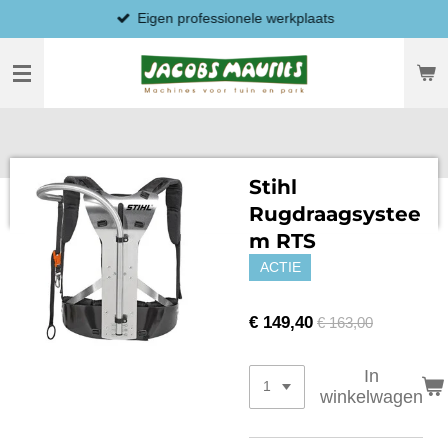
Eigen professionele werkplaats
Ga
direct
naar
de
hoofdinhoud
Stihl
Rugdraagsystee
m RTS
ACTIE
€ 149,40
€ 163,00
In
winkelwagen