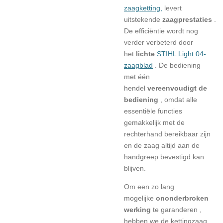
zaagketting,
levert
uitstekende
zaagprestaties
.
De efficiëntie wordt nog
verder
verbeterd door
het
lichte
STIHL Light 04-
zaagblad
. De bediening
met één
hendel
vereenvoudigt de
bediening
, omdat alle
essentiële functies
gemakkelijk met de
rechterhand bereikbaar zijn
en de zaag altijd aan de
handgreep bevestigd kan
blijven.
Om een ​​zo lang
mogelijke
ononderbroken
werking
te garanderen ,
hebben we de kettingzaag