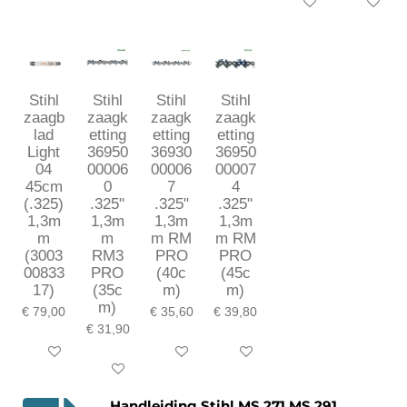
In winkelwagen
In winkel
Stihl
Stihl
Stihl
Stihl
zaagb
zaagk
zaagk
zaagk
lad
etting
etting
etting
Light
36950
36930
36950
04
00006
00006
00007
45cm
0
7
4
(.325)
.325"
.325"
.325"
1,3m
1,3m
1,3m
1,3m
m
m
m RM
m RM
(3003
RM3
PRO
PRO
00833
PRO
(40c
(45c
17)
(35c
m)
m)
m)
€ 79,00
€ 35,60
€ 39,80
€ 31,90
In winkelwagen
In winkelwagen
In winkelwagen
In winkelwagen
Handleiding Stihl MS 271 MS 291