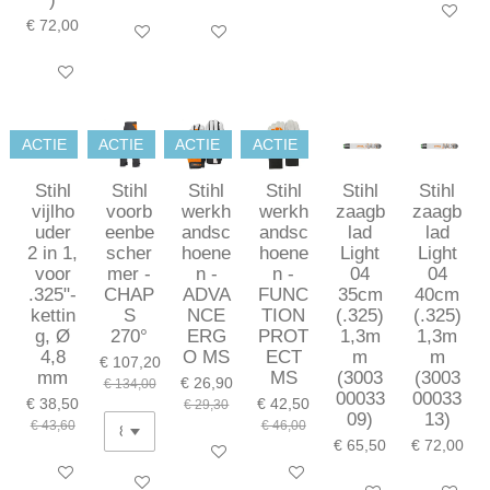
In winkel
€ 72,00
In winkelwagen
In winkelwagen
In winkelwagen
ACTIE
ACTIE
ACTIE
ACTIE
Stihl
Stihl
Stihl
Stihl
Stihl
Stihl
vijlho
voorb
werkh
werkh
zaagb
zaagb
uder
eenbe
andsc
andsc
lad
lad
2 in 1,
scher
hoene
hoene
Light
Light
voor
mer -
n -
n -
04
04
.325"-
CHAP
ADVA
FUNC
35cm
40cm
kettin
S
NCE
TION
(.325)
(.325)
g, Ø
270°
ERG
PROT
1,3m
1,3m
4,8
O MS
ECT
m
m
€ 107,20
mm
MS
(3003
(3003
€ 26,90
€ 134,00
00033
00033
€ 38,50
€ 42,50
€ 29,30
09)
13)
€ 43,60
€ 46,00
€ 65,50
€ 72,00
Bekijk details
In winkelwagen
Bekijk details
In winkelwagen