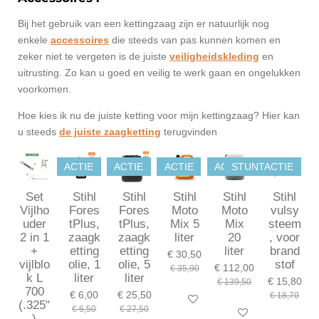
Bij het gebruik van een kettingzaag zijn er natuurlijk nog
enkele
accessoires
die steeds van pas kunnen komen en
zeker niet te vergeten is de juiste
veiligheidskleding
en
uitrusting. Zo kan u goed en veilig te werk gaan en ongelukken
voorkomen.
Hoe kies ik nu de juiste ketting voor mijn kettingzaag? Hier kan
u steeds
de juiste zaagketting
terugvinden
ACTIE
ACTIE
ACTIE
ACTIE
STUNTACTIE
Set
Stihl
Stihl
Stihl
Stihl
Stihl
Vijlho
Fores
Fores
Moto
Moto
vulsy
uder
tPlus,
tPlus,
Mix 5
Mix
steem
2 in 1
zaagk
zaagk
liter
20
, voor
+
etting
etting
liter
brand
€ 30,50
vijlblo
olie, 1
olie, 5
stof
€ 112,00
€ 35,90
k L
liter
liter
€ 15,80
€ 139,50
700
€ 6,00
€ 25,50
€ 18,70
In winkelwagen
(.325"
€ 6,50
€ 27,50
In winkelwagen
)