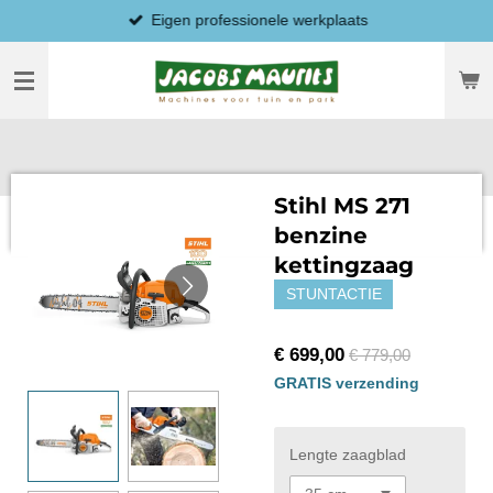
Eigen professionele werkplaats
Ga
direct
naar
de
hoofdinhoud
Stihl MS 271
benzine
kettingzaag
STUNTACTIE
€ 699,00
€ 779,00
GRATIS verzending
Lengte zaagblad