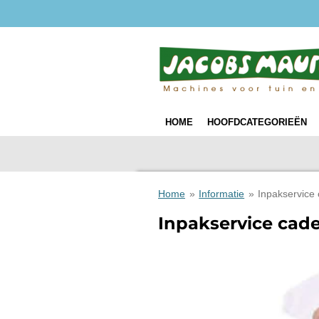
Ga
direct
naar
de
hoofdinhoud
HOME
HOOFDCATEGORIEËN
Home
»
Informatie
»
Inpakservice
Inpakservice cade