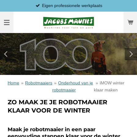
Eigen professionele werkplaats
Ga
direct
naar
de
hoofdinhoud
Home
»
Robotmaaiers
»
Onderhoud van je
»
iMOW winter
robotmaaier
klaar maken
ZO MAAK JE JE ROBOTMAAIER
KLAAR VOOR DE WINTER
Maak je robotmaaier in een paar
eenvoudige stappen klaar voor de winter.