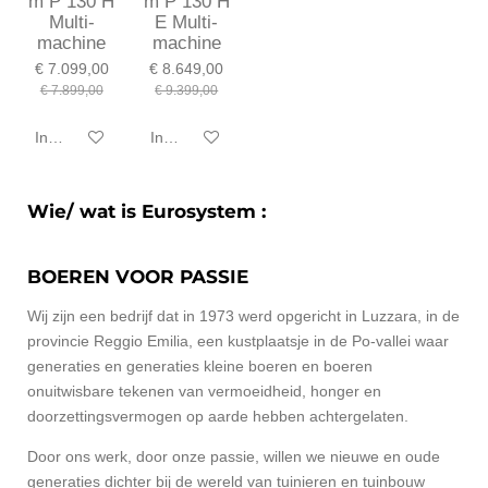
m P 130 H
m P 130 H
Multi-
E Multi-
machine
machine
€ 7.099,00
€ 8.649,00
€ 7.899,00
€ 9.399,00
In winkelwagen
In winkelwagen
Wie/ wat is Eurosystem :
BOEREN VOOR PASSIE
Wij zijn een bedrijf dat in 1973 werd opgericht in Luzzara, in de
provincie Reggio Emilia, een kustplaatsje in de Po-vallei waar
generaties en generaties kleine boeren en boeren
onuitwisbare tekenen van vermoeidheid, honger en
doorzettingsvermogen op aarde hebben achtergelaten.
Door ons werk, door onze passie, willen we nieuwe en oude
generaties dichter bij de wereld van tuinieren en tuinbouw