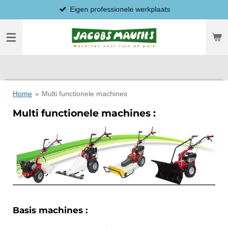
Eigen professionele werkplaats
Ga
direct
naar
de
hoofdinhoud
Home
»
Multi functionele machines
Multi functionele machines :
Basis machines :