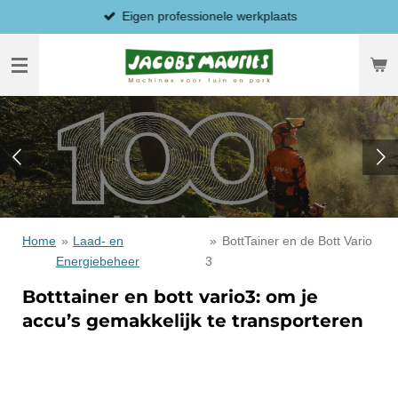
Eigen professionele werkplaats
Ga
direct
naar
de
hoofdinhoud
Home
»
Laad- en
»
BottTainer en de Bott Vario
Energiebeheer
3
Botttainer en bott vario3: om je
accu’s gemakkelijk te transporteren