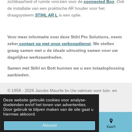
zichtbaarheid of ruimte voorzien voor de
connected Box
. Ook
de installatie van een praktische AR houder voor het
draagsysteem
STIHL AR L
is een optie.
Voor meer informatie over deze Stihl Pro Solutions, neem
zeker
contact op met onze verkoopdienst
. We stellen
graag samen met u de ideale uitrusting samen voor uw
dagelijkse werkzaamheden.
Samen met Stihl en Bott kunnen we u een totaaloplossing
aanbieden.
© 1958 - 2026 Jacobs Maurits bv Uw vakman voor tuin- en
parkmachines
Deze website gebruikt cookies voor analyse-
Tel : (+32) 053/ 77 90 06
doeleinden en/of het tonen van advertenties.
Door gebruik te blijven maken van de site gaat u
hiermee akkoord.
Akkoord
E-mailadres
Telefoonnummer
Kaart