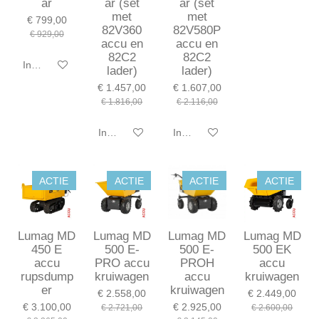
ar
ar (set
ar (set
met
met
€ 799,00
82V360
82V580P
€ 929,00
accu en
accu en
82C2
82C2
In winkelwagen
lader)
lader)
€ 1.457,00
€ 1.607,00
€ 1.816,00
€ 2.116,00
In winkelwagen
In winkelwagen
ACTIE
ACTIE
ACTIE
ACTIE
Lumag MD
Lumag MD
Lumag MD
Lumag MD
450 E
500 E-
500 E-
500 EK
accu
PRO accu
PROH
accu
rupsdump
kruiwagen
accu
kruiwagen
er
kruiwagen
€ 2.558,00
€ 2.449,00
€ 3.100,00
€ 2.925,00
€ 2.721,00
€ 2.600,00