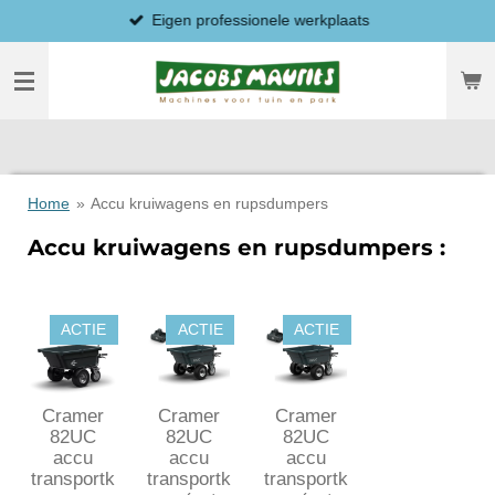
Eigen professionele werkplaats
Ga
direct
naar
de
hoofdinhoud
Home
»
Accu kruiwagens en rupsdumpers
Accu kruiwagens en rupsdumpers :
ACTIE
ACTIE
ACTIE
Cramer
Cramer
Cramer
82UC
82UC
82UC
accu
accu
accu
transportk
transportk
transportk