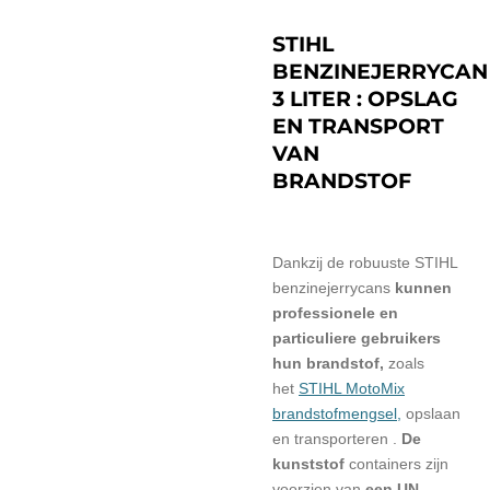
STIHL
BENZINEJERRYCAN
3 LITER : OPSLAG
EN TRANSPORT
VAN
BRANDSTOF
Dankzij de robuuste STIHL
benzinejerrycans
kunnen
professionele en
particuliere gebruikers
hun brandstof,
zoals
het
STIHL MotoMix
brandstofmengsel,
opslaan
en transporteren .
De
kunststof
containers
zijn
voorzien van
een UN-