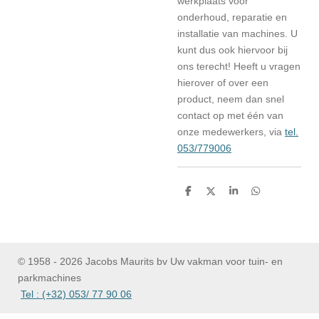
werkplaats voor
onderhoud, reparatie en
installatie van machines. U
kunt dus ook hiervoor bij
ons terecht! Heeft u vragen
hierover of over een
product, neem dan snel
contact op met één van
onze medewerkers, via
tel.
053/779006
D
D
S
D
e
e
h
e
l
e
a
l
e
l
r
e
n
e
n
© 1958 - 2026 Jacobs Maurits bv Uw vakman voor tuin- en
parkmachines
Tel : (+32) 053/ 77 90 06