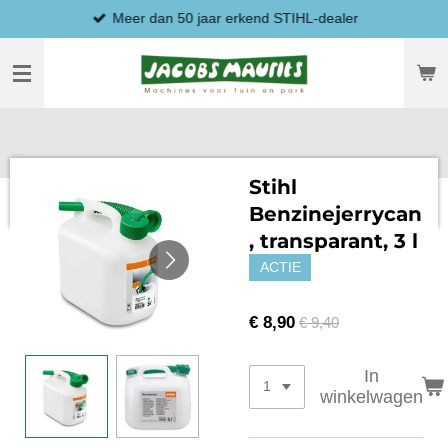
Meer dan 50 jaar erkend STIHL-dealer
Ga
direct
naar
de
hoofdinhoud
Stihl
Benzinejerrycan
, transparant, 3 l
ACTIE
€ 8,90
€ 9,40
In
winkelwagen