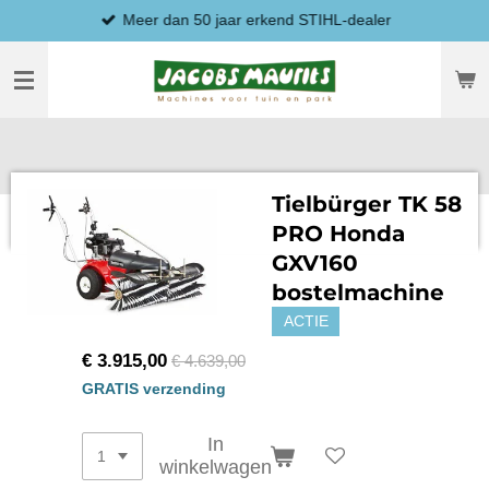
Meer dan 50 jaar erkend STIHL-dealer
Ga
direct
naar
de
hoofdinhoud
Tielbürger TK 58
PRO Honda
GXV160
bostelmachine
ACTIE
€ 3.915,00
€ 4.639,00
GRATIS verzending
In
winkelwagen