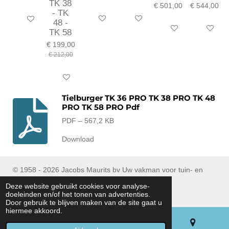
TK 38
€ 501,00
€ 544,00
- TK
In winkelwagen
In winkelwagen
In winkelwagen
48 -
In winkelwagen
In winkel
TK 58
€ 199,00
€ 212,00
In winkelwagen
Tielburger TK 36 PRO TK 38 PRO TK 48
PRO TK 58 PRO Pdf
PDF – 567,2 KB
Download
© 1958 - 2026 Jacobs Maurits bv Uw vakman voor tuin- en
parkmachines
Deze website gebruikt cookies voor analyse-
Tel : (+32) 053/ 77 90 06
doeleinden en/of het tonen van advertenties.
Door gebruik te blijven maken van de site gaat u
hiermee akkoord.