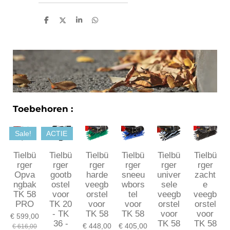
D
D
S
D
e
e
h
e
l
e
a
l
e
l
r
e
n
e
n
Toebehoren :
Sale!
ACTIE
Tielbü
Tielbü
Tielbü
Tielbü
Tielbü
Tielbü
rger
rger
rger
rger
rger
rger
Opva
gootb
harde
sneeu
univer
zacht
ngbak
ostel
veegb
wbors
sele
e
TK 58
voor
orstel
tel
veegb
veegb
PRO
TK 20
voor
voor
orstel
orstel
- TK
TK 58
TK 58
voor
voor
€ 599,00
36 -
TK 58
TK 58
€ 448,00
€ 405,00
€ 616,00